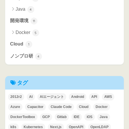
Java
4
開発環境
11
Docker
5
Cloud
1
ノンプロ研
4
タグ
2012r2
AI
AIエージェント
Android
API
AWS
Azure
Capacitor
Claude Code
Cloud
Docker
DockerToolbox
GCP
Gitlab
IDE
iOS
Java
k8s
Kubernetes
Next.js
OpenAPI
OpenLDAP