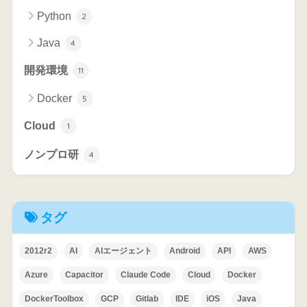
Python
2
Java
4
開発環境
11
Docker
5
Cloud
1
ノンプロ研
4
タグ
2012r2
AI
AIエージェント
Android
API
AWS
Azure
Capacitor
Claude Code
Cloud
Docker
DockerToolbox
GCP
Gitlab
IDE
iOS
Java